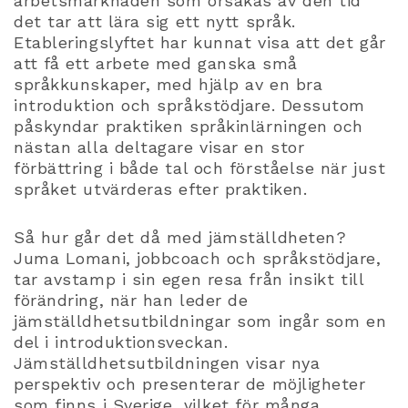
arbetsmarknaden som orsakas av den tid
det tar att lära sig ett nytt språk.
Etableringslyftet har kunnat visa att det går
att få ett arbete med ganska små
språkkunskaper, med hjälp av en bra
introduktion och språkstödjare. Dessutom
påskyndar praktiken språkinlärningen och
nästan alla deltagare visar en stor
förbättring i både tal och förståelse när just
språket utvärderas efter praktiken.
Så hur går det då med jämställdheten?
Juma Lomani, jobbcoach och språkstödjare,
tar avstamp i sin egen resa från insikt till
förändring, när han leder de
jämställdhetsutbildningar som ingår som en
del i introduktionsveckan.
Jämställdhetsutbildningen visar nya
perspektiv och presenterar de möjligheter
som finns i Sverige, vilket för många