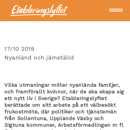
För arbetsgivare
17/10 2019
För deltagare
Nyanländ och jämställd
Om oss
Vilka utmaningar möter nyanlända familjer,
och framförallt kvinnor, när de ska skapa sig
Kontakt
ett nytt liv i Sverige? Etableringslyftet
berättade om sitt arbete på ett välbesökt
frukostmöte, där politiker och tjänstemän
Nyheter
från Sollentuna, Upplands Väsby och
Sigtuna kommuner, Arbetsförmedlingen m fl