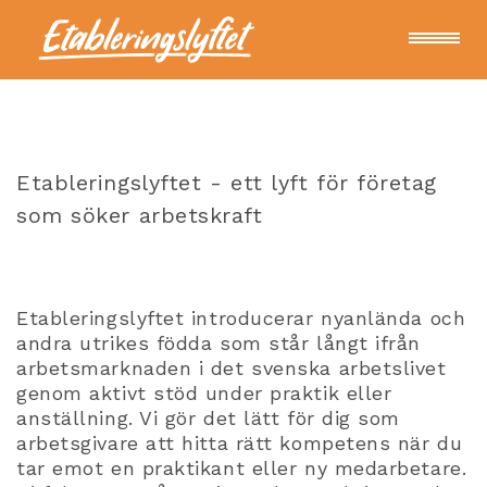
För arbetsgivare
Etableringslyftet - ett lyft för företag
För deltagare
som söker arbetskraft
Om oss
Etableringslyftet introducerar nyanlända och
andra utrikes födda som står långt ifrån
Kontakt
arbetsmarknaden i det svenska arbetslivet
genom aktivt stöd under praktik eller
anställning. Vi gör det lätt för dig som
Nyheter
arbetsgivare att hitta rätt kompetens när d
u
tar emot en praktikant eller ny medarbetare.