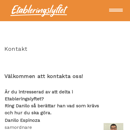
För arbetsgivare
Kontakt
För deltagare
Om oss
Välkommen att kontakta oss!
Är du intresserad av att delta i
Kontakt
Etableringslyftet?
Ring Danilo så berättar han vad som krävs
och hur du ska göra.
Nyheter
Danilo Espinoza
samordnare