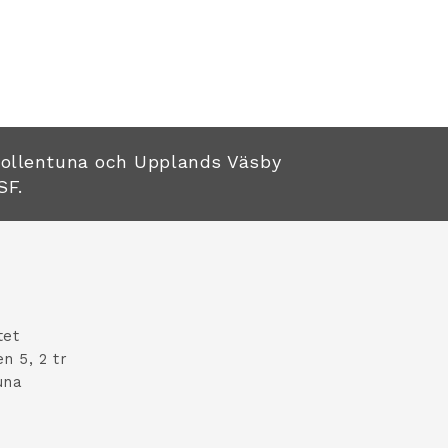
Sollentuna och Upplands Väsby
SF.
tet
n 5, 2 tr
una