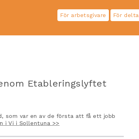
För arbetsgivare
För delt
genom Etableringslyftet
d, som var en av de första att få ett jobb
n i Vi i Sollentuna >>