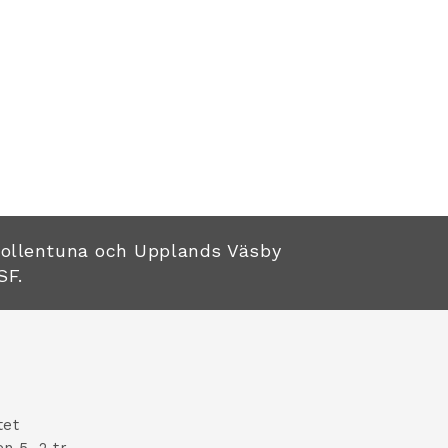
Sollentuna och Upplands Väsby
SF.
tet